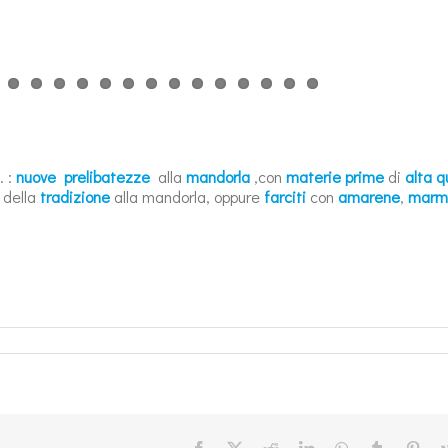
… :
nuove prelibatezze
alla
mandorla
,con
materie prime
di
alta q
 della
tradizione
alla mandorla, oppure
farciti
con
amarene
,
marme