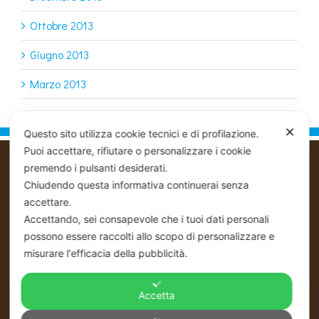
Ottobre 2013
Giugno 2013
Marzo 2013
✕
Questo sito utilizza cookie tecnici e di profilazione.
Puoi accettare, rifiutare o personalizzare i cookie
premendo i pulsanti desiderati.
PIOVACCARI EZIO & C SNC
Chiudendo questa informativa continuerai senza
Commerciale Ingrosso - Distribuzione -
accettare.
Linea Pasticceria - Linea Alimentare
Accettando, sei consapevole che i tuoi dati personali
Ho.Re.Ca. - Pastry - Bakery
possono essere raccolti allo scopo di personalizzare e
REG.IMP. P.IVA / C.FISC NUM.
misurare l'efficacia della pubblicità.
00146140405
REA FC NUM 143288
Accetta