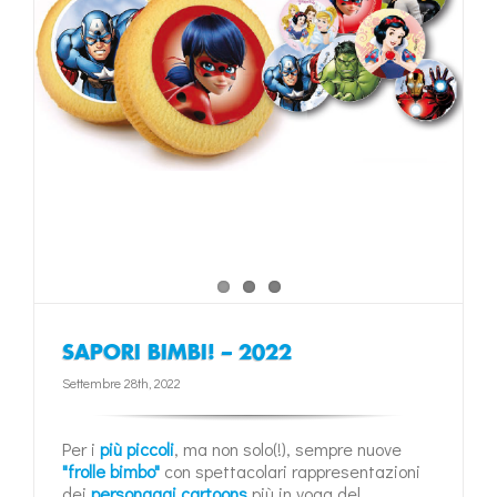
SAPORI BIMBI! – 2022
Settembre 28th, 2022
Per i
più piccoli
, ma non solo(!), sempre nuove
"frolle bimbo"
con spettacolari rappresentazioni
dei
personaggi cartoons
più in voga del