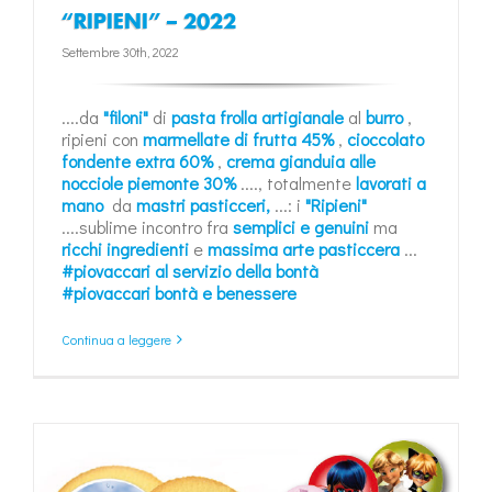
“RIPIENI” – 2022
Settembre 30th, 2022
....da
"filoni"
di
pasta frolla artigianale
al
burro
,
ripieni con
marmellate di frutta 45%
,
cioccolato
fondente extra 60%
,
crema gianduia alle
nocciole piemonte 30%
...., totalmente
lavorati a
mano
da
mastri pasticceri,
...: i
"Ripieni"
....sublime incontro fra
semplici e genuini
ma
ricchi ingredienti
e
massima arte pasticcera
...
#piovaccari al servizio della bontà
#piovaccari bontà e benessere
Continua a leggere