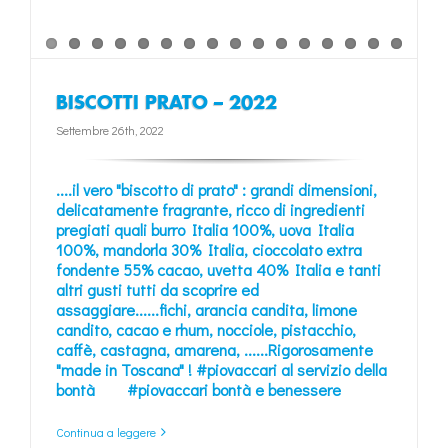
BISCOTTI PRATO – 2022
Settembre 26th, 2022
....il vero
"biscotto di prato"
:
grandi dimensioni
,
delicatamente fragrante
, ricco di
ingredienti
pregiati quali
burro Italia 100%
,
uova Italia
100%
,
mandorla 30% Italia
,
cioccolato extra
fondente 55% cacao
,
uvetta 40% Italia
e tanti
altri gusti tutti da scoprire ed
assaggiare......
fichi
,
arancia candita
,
limone
candito
,
cacao e rhum
,
nocciole
,
pistacchio
,
caffè
,
castagna
,
amarena
, ......Rigorosamente
"made in Toscana"
!
#piovaccari al servizio della
bontà
#piovaccari bontà e benessere
Continua a leggere