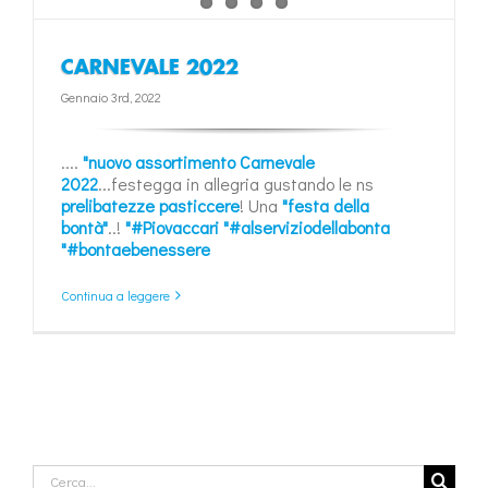
CARNEVALE 2022
Gennaio 3rd, 2022
....
"nuovo assortimento Carnevale
2022
...festegga in allegria gustando le ns
prelibatezze pasticcere
! Una
"festa della
bontà"
..!
"#Piovaccari
"#alserviziodellabonta
"#bontaebenessere
Continua a leggere
Cerca