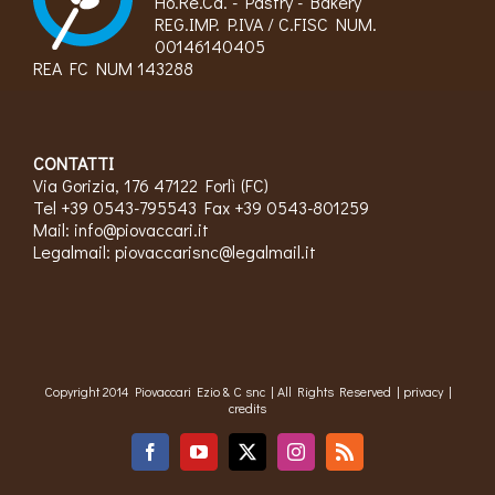
Ho.Re.Ca. - Pastry - Bakery
REG.IMP. P.IVA / C.FISC NUM.
00146140405
REA FC NUM 143288
CONTATTI
Via Gorizia, 176 47122 Forlì (FC)
Tel +39 0543-795543 Fax +39 0543-801259
Mail:
info@piovaccari.it
Legalmail:
piovaccarisnc@legalmail.it
Copyright 2014 Piovaccari Ezio & C snc | All Rights Reserved |
privacy
|
credits
Facebook
YouTube
X
Instagram
Rss