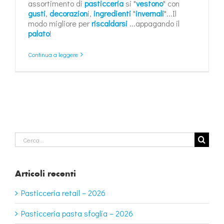
assortimento di
pasticceria
si "
vestono
" con
gusti
,
decorazion
i,
ingredienti
"
invernali
"...Il
modo migliore per
riscaldarsi
...appagando il
palato
!
Continua a leggere
Cerca
per:
Articoli recenti
Pasticceria retail – 2026
Pasticceria pasta sfoglia – 2026