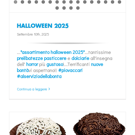
HALLOWEEN 2025
Settembre 10th, 2025
...
"assortimento halloween 2025"
...tantissime
prelibatezze pasticcere
e
dolciarie
all'insegna
dell'
horror
più
gustoso
!...Terrificanti
nuove
bontà
vi aspettano!!
#piovaccari
#alserviziodellabonta
Continua a leggere