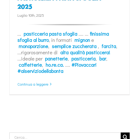
2025
Luglio 10th, 2025
...
pasticceria pasta sfoglia
.... ...
finissima
sfoglia al burro
, in formati
mignon
e
monoporzione
,
semplice zuccherata
,
farcita
,
...rigorosamente di
alta qualità pasticcera!
...ideale per
panetterie
,
pasticceria
,
bar
,
caffetterie
,
ho.re.ca.
....
#Piovaccari
#alserviziodellabonta
Continua a leggere
Cerca