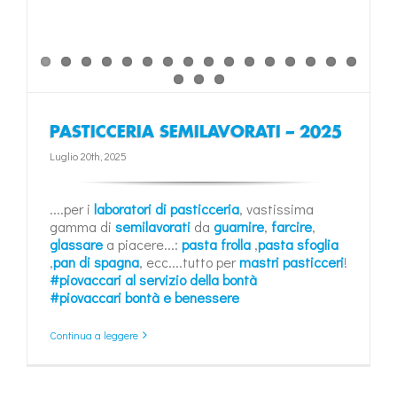
PASTICCERIA SEMILAVORATI – 2025
Luglio 20th, 2025
....per i
laboratori di pasticceria
, vastissima
gamma di
semilavorati
da
guarnire
,
farcire
,
glassare
a piacere...:
pasta frolla
,
pasta sfoglia
,
pan di spagna
, ecc....tutto per
mastri pasticceri
!
#piovaccari al servizio della bontà
#piovaccari bontà e benessere
Continua a leggere