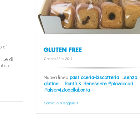
o di
GLUTEN FREE
...e di
Ottobre 25th, 2017
nte di
Nuova linea
pasticceria-biscotteria
...
senza
glutine
...
Bontà & Benessere
#piovaccari
#alserviziodellabonta
Continua a leggere