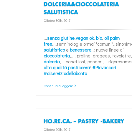
DOLCERIA&CIOCCOLATERIA
SALUTISTICA
Ottobre 30th, 2017
...
senza glutine
,
vegan ok
,
bio
,
oil palm
free
,...terminologie ormai "comuni"..sinonim
salutistico
e
benessere
..: nuove linee di
cioccolateria
,.... praline, dragees, tavolette, 
dolceria
,... panettoni, pandori,....rigorosame
alta qualità pasticcera
!
#Piovaccari
#alserviziodellabonta
Continua a leggere
HO.RE.CA. – PASTRY -BAKERY
Ottobre 20th, 2017