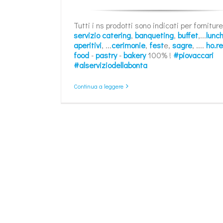
Tutti i ns prodotti sono indicati per fornitur
servizio catering
,
banqueting
,
buffet
,...
lunc
aperitivi
, ...
cerimonie
,
fest
e,
sagre
, ....
ho.re
food
-
pastry
-
bakery
100% !
#piovaccari
#alserviziodellabonta
Continua a leggere