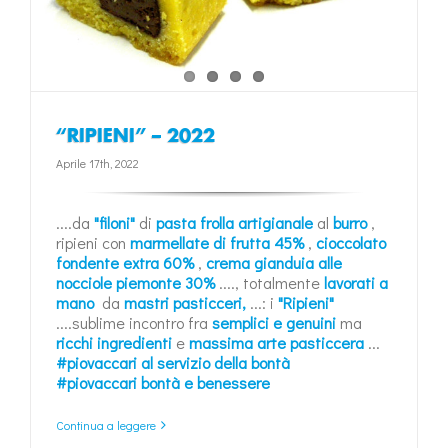
“RIPIENI” – 2022
Aprile 17th, 2022
....da
"filoni"
di
pasta frolla artigianale
al
burro
,
ripieni con
marmellate di frutta 45%
,
cioccolato
fondente extra 60%
,
crema gianduia alle
nocciole piemonte 30%
...., totalmente
lavorati a
mano
da
mastri pasticceri,
...: i
"Ripieni"
....sublime incontro fra
semplici e genuini
ma
ricchi ingredienti
e
massima arte pasticcera
...
#piovaccari al servizio della bontà
#piovaccari bontà e benessere
Continua a leggere