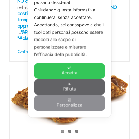
NO costi energetici di conservazione
pulsanti desiderati.
refrigerata, NO costi energetici di cottura,
NO
Chiudendo questa informativa
costi di stoccaggio-esposizione
,
NO costi di
continuerai senza accettare.
trasporto
,
NO costi e tempi di
Accettando, sei consapevole che i
approvvigionamento
: pensiamo a tutto noi!
...
"APRI - VENDI - GUADAGNI "
!!!
"#Piovaccari
tuoi dati personali possono essere
"#alserviziodellabonta
"#bontaebenessere
raccolti allo scopo di
personalizzare e misurare
Continua a leggere
l'efficacia della pubblicità.
Accetta
Rifiuta
Personalizza