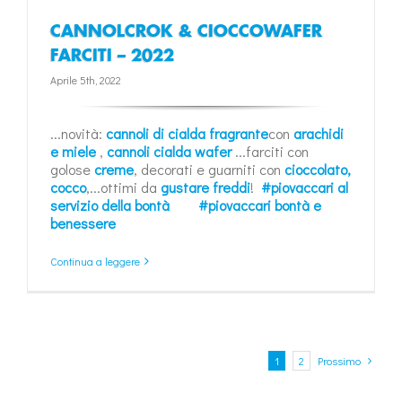
CANNOLCROK & CIOCCOWAFER
FARCITI – 2022
Aprile 5th, 2022
...novità:
cannoli di cialda fragrante
con
arachidi
e miele
,
cannoli cialda wafer
...farciti con
golose
creme
, decorati e guarniti con
cioccolato,
cocco
,...ottimi da
gustare freddi
!
#piovaccari al
servizio della bontà
#piovaccari bontà e
benessere
Continua a leggere
1
2
Prossimo