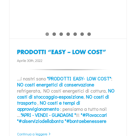
PRODOTTI “EASY – LOW COST”
Aprile 30th, 2022
...i nostri sono
"PRODOTTI EASY- LOW COST"
:
NO costi energetici di conservazione
refrigerata, NO costi energetici di cottura,
NO
costi di stoccaggio-esposizione
,
NO costi di
trasporto
,
NO costi e tempi di
approvvigionamento
: pensiamo a tutto noi!
...
"APRI - VENDI - GUADAGNI "
!!!
"#Piovaccari
"#alserviziodellabonta
"#bontaebenessere
Continua a leggere