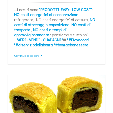
...i nostri sono
"PRODOTTI EASY- LOW COST"
:
NO costi energetici di conservazione
refrigerata, NO costi energetici di cottura,
NO
costi di stoccaggio-esposizione
,
NO costi di
trasporto
,
NO costi e tempi di
approvvigionamento
: pensiamo a tutto noi!
...
"APRI - VENDI - GUADAGNI "
!!!
"#Piovaccari
"#alserviziodellabonta
"#bontaebenessere
Continua a leggere