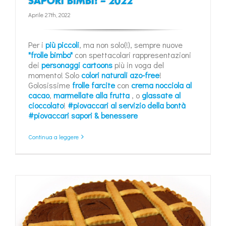
SAPORI BIMBI! – 2022
Aprile 27th, 2022
Per i
più piccoli
, ma non solo(!), sempre nuove
"frolle bimbo"
con spettacolari rappresentazioni
dei
personaggi cartoons
più in voga del
momento! Solo
colori naturali azo-free
!
Golosissime
frolle farcite
con
crema nocciola al
cacao
,
marmellate alla frutta
, o
glassate al
cioccolato
!
#piovaccari al servizio della bontà
#piovaccari sapori & benessere
Continua a leggere