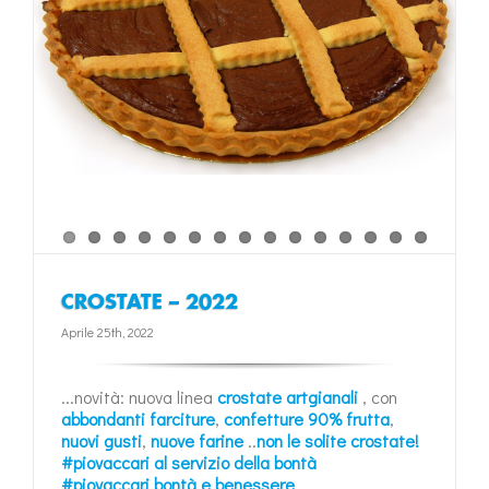
CROSTATE – 2022
Aprile 25th, 2022
...novità: nuova linea
crostate artgianali
, con
abbondanti farciture
,
confetture 90% frutta
,
nuovi gusti
,
nuove farine
..
non le solite crostate!
#piovaccari al servizio della bontà
#piovaccari bontà e benessere