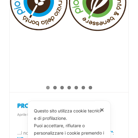
”
PRODOTTI “EASY – LOW COST”
✕
Questo sito utilizza cookie tecnici
Aprile 8th, 2022
e di profilazione.
Puoi accettare, rifiutare o
...i nostri sono
"PRODOTTI EASY- LOW COST"
:
personalizzare i cookie premendo i