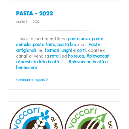
PASTA – 2022
Aprile 11th, 2022
...nuovi assortimenti linee
pasta uovo
,
pasta
semola
,
pasta farro
,
pasta bio
, ecc...
Paste
artigianali
nei
formati lunghi
e
corti
, adatte ai
canali di vendita
retail
ed
ho.re.ca.
#piovaccari
al servizio della bontà
#piovaccari bontà e
benessere
Continua a leggere