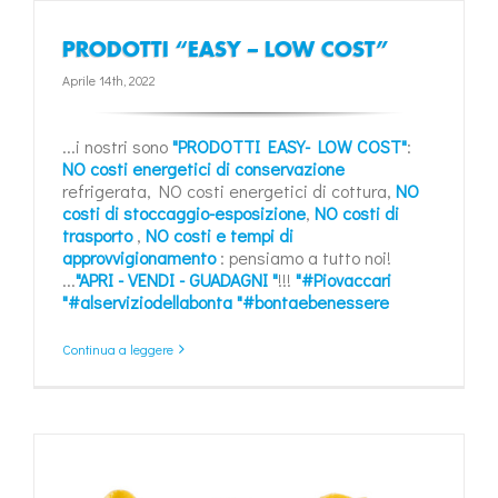
PRODOTTI “EASY – LOW COST”
Aprile 14th, 2022
...i nostri sono
"PRODOTTI EASY- LOW COST"
:
NO costi energetici di conservazione
refrigerata, NO costi energetici di cottura,
NO
costi di stoccaggio-esposizione
,
NO costi di
trasporto
,
NO costi e tempi di
approvvigionamento
: pensiamo a tutto noi!
...
"APRI - VENDI - GUADAGNI "
!!!
"#Piovaccari
"#alserviziodellabonta
"#bontaebenessere
Continua a leggere