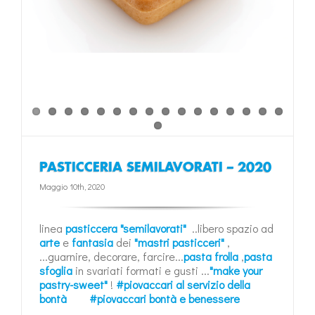
PASTICCERIA SEMILAVORATI – 2020
Maggio 10th, 2020
linea
pasticcera "semilavorati"
..libero spazio ad
arte
e
fantasia
dei
"mastri pasticceri"
,
...guarnire, decorare, farcire...
pasta frolla
,
pasta
sfoglia
in svariati formati e gusti ...
"make your
pastry-sweet"
!
#piovaccari al servizio della
bontà
#piovaccari bontà e benessere