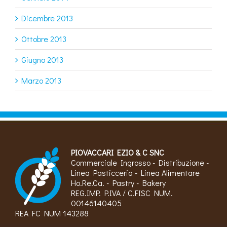
Dicembre 2013
Ottobre 2013
Giugno 2013
Marzo 2013
PIOVACCARI EZIO & C SNC
Commerciale Ingrosso - Distribuzione -
Linea Pasticceria - Linea Alimentare
Ho.Re.Ca. - Pastry - Bakery
REG.IMP. P.IVA / C.FISC NUM.
00146140405
REA FC NUM 143288