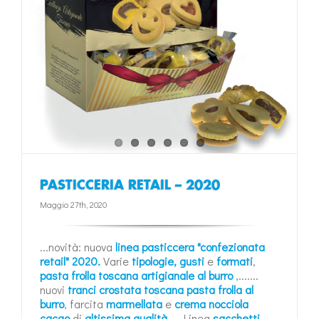
PASTICCERIA RETAIL – 2020
Maggio 27th, 2020
...novità: nuova
linea pasticcera "confezionata
retail" 2020.
Varie
tipologie, gusti
e
formati
,
pasta frolla toscana artigianale al burro
,.......
nuovi
tranci crostata toscana pasta frolla al
burro
, farcita
marmellata
e
crema nocciola
cacao
di
altissima qualità
.... Linea
sacchetti