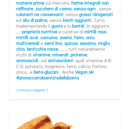
materie prime
sul mercato,
farine integrali non
raffinate
,
zucchero di canna
,
senza ogm
, senza
coloranti ne conservanti
, senza
grassi idrogenati
ed
olio di palma
, senza
lieviti aggiunti
...Tutto
implementando il
gusto
e la
bontà!
In aggiunta
...:
proprietà nutritive
e curative di
mirtilli ross
i,
mirtilli acai
,
curcuma
,
avena
,
farro
,
orzo
,
multicereali
e
semi lino
,
quinoa
,
sesamo
,
miglio
,
chia
,
lenticchie rosse
,........tutti naturalmente
ricchi di
vitamine
,
minerali
,
proteine
,
aminoacidi
...ed
antiossidant
i quali vitamine A-B-
C-D, potassio, magnesio, ferro, calcio, fosforo,
zinco...e
beta-glucani
.. Anche
Vegan ok
!
#piovaccarialserviziodellabonta
Continua a leggere