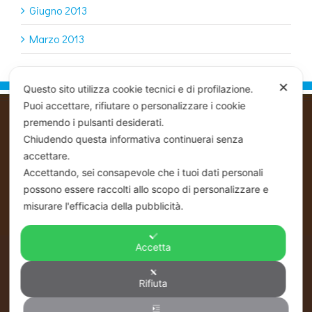
Giugno 2013
Marzo 2013
✕
Questo sito utilizza cookie tecnici e di profilazione.
Puoi accettare, rifiutare o personalizzare i cookie
premendo i pulsanti desiderati.
PIOVACCARI EZIO & C SNC
Chiudendo questa informativa continuerai senza
Commerciale Ingrosso - Distribuzione -
accettare.
Linea Pasticceria - Linea Alimentare
Accettando, sei consapevole che i tuoi dati personali
Ho.Re.Ca. - Pastry - Bakery
possono essere raccolti allo scopo di personalizzare e
REG.IMP. P.IVA / C.FISC NUM.
00146140405
misurare l'efficacia della pubblicità.
REA FC NUM 143288
Accetta
CONTATTI
Rifiuta
Via Gorizia, 176 47122 Forlì (FC)
Tel +39 0543-795543 Fax +39 0543-801259