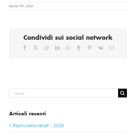
Aprile 5th, 2026
Condividi sui social network
Facebook
X
Reddit
LinkedIn
WhatsApp
Tumblr
Pinterest
Vk
Email
Cerca
per:
Articoli recenti
Pasticceria retail – 2026