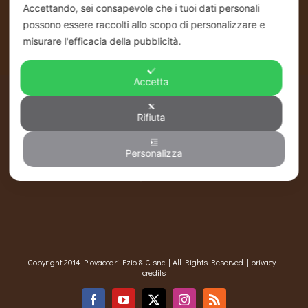
Linea Pasticceria - Linea Alimentare
Accettando, sei consapevole che i tuoi dati personali
Ho.Re.Ca. - Pastry - Bakery
possono essere raccolti allo scopo di personalizzare e
REG.IMP. P.IVA / C.FISC NUM.
misurare l'efficacia della pubblicità.
00146140405
REA FC NUM 143288
Accetta
Rifiuta
CONTATTI
Via Gorizia, 176 47122 Forlì (FC)
Tel +39 0543-795543 Fax +39 0543-801259
Personalizza
Mail:
info@piovaccari.it
Legalmail:
piovaccarisnc@legalmail.it
Copyright 2014 Piovaccari Ezio & C snc | All Rights Reserved |
privacy
|
credits
Facebook
YouTube
X
Instagram
Rss