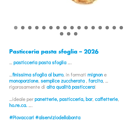
Pasticceria pasta sfoglia – 2026
…
pasticceria pasta sfoglia
….
…
finissima sfoglia al burro
, in formati
mignon
e
monoporzione
,
semplice zuccherata
,
farcita
, …
rigorosamente di
alta qualità pasticcera
!
…ideale per
panetterie, pasticceria, bar
,
caffetterie
,
ho.re.ca.
….
#Piovaccari #alserviziodellabonta