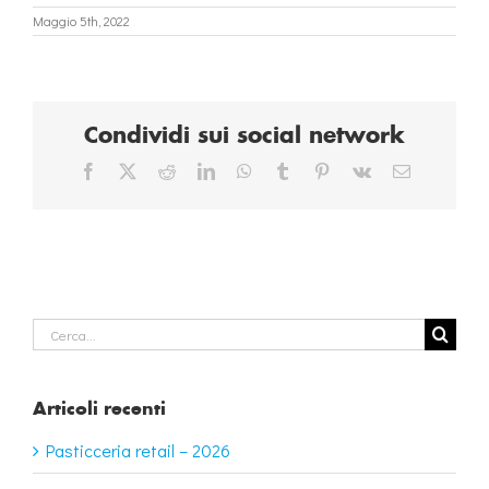
Maggio 5th, 2022
Condividi sui social network
Facebook
X
Reddit
LinkedIn
WhatsApp
Tumblr
Pinterest
Vk
Email
Cerca
per:
Articoli recenti
Pasticceria retail – 2026