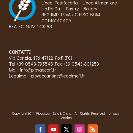
Linea Pasticceria - Linea Alimentare
Ho.Re.Ca. - Pastry - Bakery
REG.IMP. P.IVA / C.FISC NUM.
00146140405
REA FC NUM 143288
CONTATTI
Via Gorizia, 176 47122 Forlì (FC)
Tel +39 0543-795543 Fax +39 0543-801259
Mail:
info@piovaccari.it
Legalmail:
piovaccarisnc@legalmail.it
Copyright 2014 Piovaccari Ezio & C snc | All Rights Reserved |
privacy
|
credits
Facebook
YouTube
X
Instagram
Rss