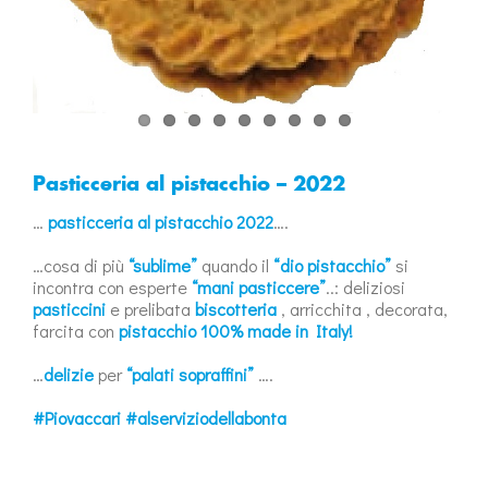
Pasticceria al pistacchio – 2022
…
pasticceria al pistacchio 2022
….
…cosa di più
“sublime”
quando il
“dio pistacchio”
si
incontra con esperte
“mani pasticcere”
..: deliziosi
pasticcini
e prelibata
biscotteria
, arricchita , decorata,
farcita con
pistacchio 100% made in Italy!
…
delizie
per
“palati sopraffini”
….
#Piovaccari #alserviziodellabonta